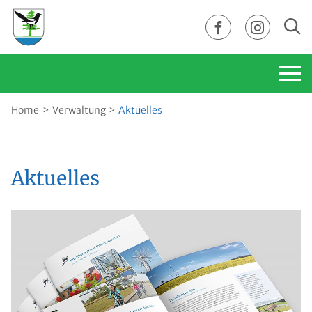
Direkt zur Navigation springen
Direkt zum Inhalt springen
Home
Verwaltung
Aktuelles
Aktuelles