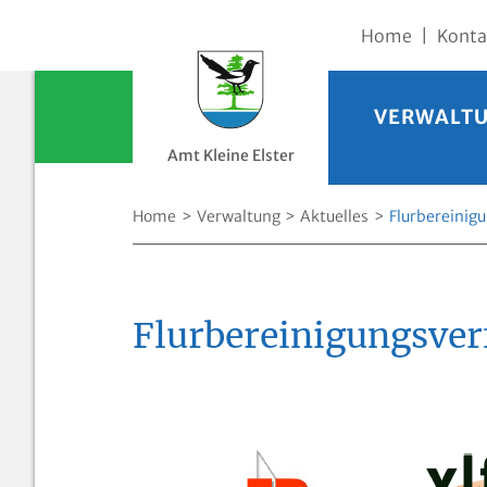
Direkt zur Navigation springen
Direkt zum Inhalt springen
Home
|
Konta
VERWALT
Amt Kleine Elster
Home
Verwaltung
Aktuelles
Flurbereinig
Flurbereinigungsver