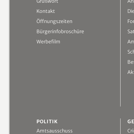
Grußwort
An
Kontakt
Di
Öffnungszeiten
Fo
Bürgerinfobroschüre
Sa
Werbefilm
Am
Sc
Be
Ak
POLITIK
G
Amtsausschuss
Cri