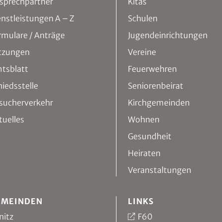
sprechpartner
Kitas
enstleistungen A – Z
Schulen
rmulare / Anträge
Jugendeinrichtungen
tzungen
Vereine
tsblatt
Feuerwehren
hiedsstelle
Seniorenbeirat
sucherverkehr
Kirchgemeinden
tuelles
Wohnen
Gesundheit
Heiraten
Veranstaltungen
EMEINDEN
LINKS
nitz
F60