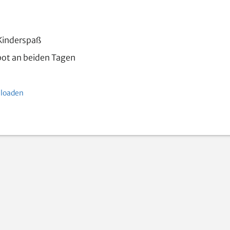
Kinderspaß
bot an beiden Tagen
nloaden